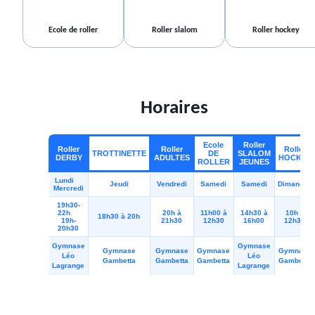
Ecole de roller
Roller slalom
Roller hockey
Horaires
Ecole
Roller
Roller
Roller
Roller
TROTTINETTE
DE
SLALOM
DERBY
ADULTES
HOCKEY
ROLLER
JEUNES
Lundi
Jeudi
Vendredi
Samedi
Samedi
Dimanche
Mercredi
19h30-
22h
20h à
11h00 à
14h30 à
10h à
18h30 à 20h
19h-
21h30
12h30
16h00
12h30
20h30
Gymnase
Gymnase
Gymnase
Gymnase
Gymnase
Gymnase
Léo
Léo
Gambetta
Gambetta
Gambetta
Gambetta
Lagrange
Lagrange