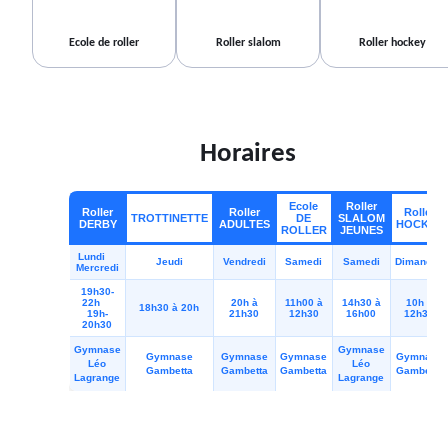
Ecole de roller
Roller slalom
Roller hockey
Horaires
Ecole
Roller
Roller
Roller
Roller
TROTTINETTE
DE
SLALOM
DERBY
ADULTES
HOCKEY
ROLLER
JEUNES
Lundi
Jeudi
Vendredi
Samedi
Samedi
Dimanche
Mercredi
19h30-
22h
20h à
11h00 à
14h30 à
10h à
18h30 à 20h
19h-
21h30
12h30
16h00
12h30
20h30
Gymnase
Gymnase
Gymnase
Gymnase
Gymnase
Gymnase
Léo
Léo
Gambetta
Gambetta
Gambetta
Gambetta
Lagrange
Lagrange